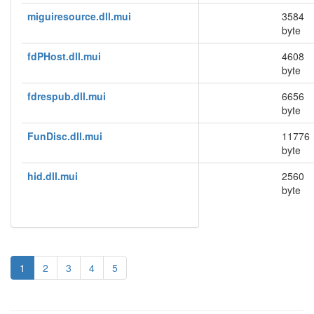
miguiresource.dll.mui
3584
byte
fdPHost.dll.mui
4608
byte
fdrespub.dll.mui
6656
byte
FunDisc.dll.mui
11776
byte
hid.dll.mui
2560
byte
1
2
3
4
5