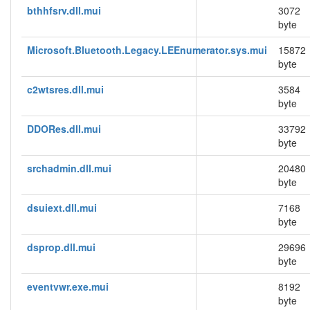
bthhfsrv.dll.mui
3072
byte
Microsoft.Bluetooth.Legacy.LEEnumerator.sys.mui
15872
byte
c2wtsres.dll.mui
3584
byte
DDORes.dll.mui
33792
byte
srchadmin.dll.mui
20480
byte
dsuiext.dll.mui
7168
byte
dsprop.dll.mui
29696
byte
eventvwr.exe.mui
8192
byte