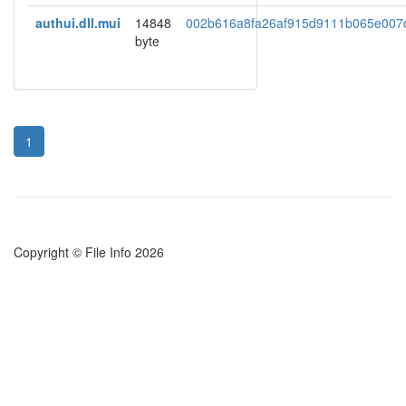
authui.dll.mui
14848
002b616a8fa26af915d9111b065e007
byte
1
Copyright © File Info 2026